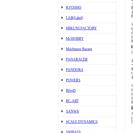
KYOSHO
LAB(Label)
MIKUNI FACTORY
Mr.HOBBY
Muchmore Racing
PANARACER
PANDORA
POWERS
RêveD
RC-ART
SANWA
SCALE DYNAMICS
SHIBATA