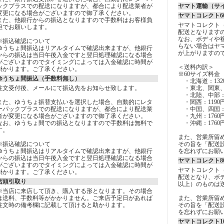
ックプラスでの配送になりますが、都合により配送業者が
ヤマト運輸（サ
変更になる場合がございますので御了承ください。
ヤマトコレクト6
また、他銀行からの振込となりますので手数料はお客様負
ヤマトコレクト
担でお願いします。
配送となります
なお、ボディや
※振込確認について
らない場合はヤ
ゆうちょ間振込はリアルタイムで確認出来ますが、他銀行
が上がりますの
からの振込は当日午後入金ですと翌日処理確認になる場合
がございますのでタイミングによっては入金確認に時間が
＜送料内訳＞
掛かります。ご了承ください。
※60サイズ料金
ゆうちょ間振込（手数料無し）
・北海道：132
注文受付後、メールにて振込先をお知らせ致します。
・東北、関東、
・北陸、中部：1
また、ゆうちょ振替支払いを選択した場合、自動的にレタ
・関西：1190
ーパックプラスでの配送になりますが、都合により配送業
・中国、四国：1
者が変更になる場合がございますので御了承ください。
・九州：1760
なお、ゆうちょ間での振込となりますので手数料は無料で
・沖縄：1760
す。
また、営業所留
※振込確認について
その旨を「配送設
ゆうちょ間振込はリアルタイムで確認出来ますが、他銀行
を忘れずにお願
からの振込は当日午後入金ですと翌日処理確認になる場合
ヤマトコレクト8
がございますのでタイミングによっては入金確認に時間が
ヤマトコレクト
掛かります。ご了承ください。
配送となり、ボデ
店頭引取り
以上）のものは
※当店に来店して頂き、購入する形となります。その場合
は送料、手数料等がかかりません。ご来店予定日があれば
また、営業所留
注文時の備考欄に記載して頂けると助かります。
その旨を「配送設
を忘れずにお願
ヤマトコレクト1