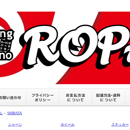
ム
SHIBATA
＞
シャーシ
ホイール
ステッカー