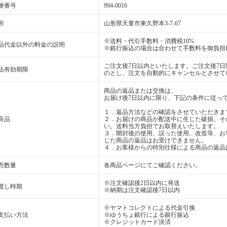
便番号
994-0016
所
山形県天童市東久野本3-7-67
※送料・代引手数料・消費税10%
品代金以外の料金の説明
※銀行振込の場合は合わせて手数料を御負担
ご注文後7日以内といたします。ご注文後7
込有効期限
のとし、注文を自動的にキャンセルとさせて
商品の返品または交換は、
お届け後7日以内に限り、下記の条件に従っ
１．返品方法などの確認をさせていただきま
良品
２．お届けの商品が配送中に生じた破損、そ
い。送料当方負担でお取替えいたします。
３．開封後の使用、誤った使用、改造等、お
じた商品の返品はお受けできません。
４．お客様からの特別仕様による商品の返品
売数量
各商品ページにてご確認ください。
※注文確認後2日以内に発送
渡し時期
※納期は注文確認後7日以内
※ヤマトコレクトによる代金引換
支払い方法
※ゆうちょ銀行による銀行振込
※クレジットカード決済