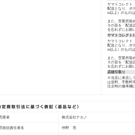
ヤマトコレクト
配送となり、ボデ
m以上）のもの
また、営業所留
その旨を「配送設
を忘れずにお願
ヤマトコレクト1
ヤマトコレクト
配送となり、ボデ
m以上）のもの
また、営業所留
その旨を「配送設
を忘れずにお願
店頭引取り
※当店に来店し
は送料、手数料
注文時の備考欄
売業者
株式会社ナカノ
営統括責任者名
仲野 亮