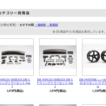
並び順を変更]
・おすすめ順
・価格順
・新着順
全 [9] 商品中 [1-9] 商品を表示しています
WING01 SHIBATA DR G
DR-WING02 SHIBATA DR G
DR-SW05FBK シ
ウィングミラーセット type
T ウィングミラーセット type
23 オフセット+5 ブラ
1
2
cs
1,870円(税込)
1,870円(税込)
1,320円(税