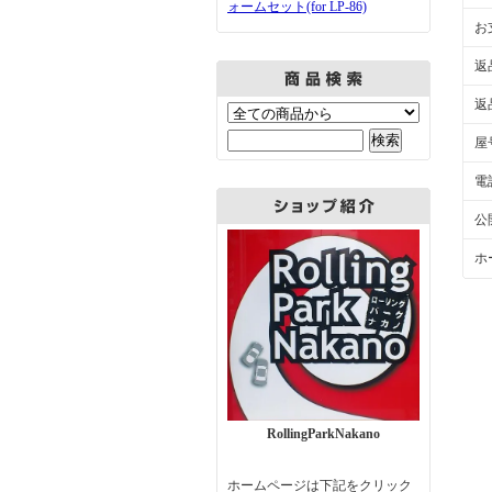
ォームセット(for LP-86)
お
返
返
屋
電
公
ホ
RollingParkNakano
ホームページは下記をクリック