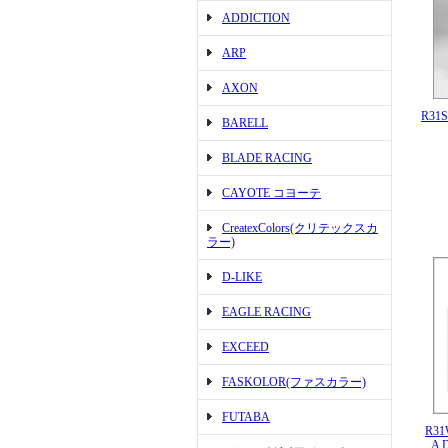
ADDICTION
ARP
AXON
R31
BARELL
BLADE RACING
CAYOTE コヨーテ
CreatexColors(クリテックスカ
ラー)
D-LIKE
EAGLE RACING
EXCEED
FASKOLOR(ファスカラー)
FUTABA
R31
A D