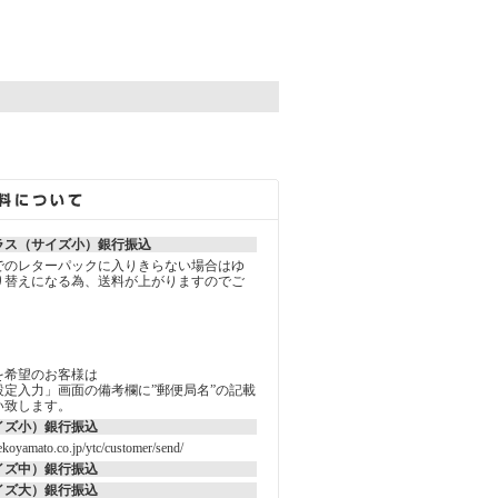
。
ラス（サイズ小）銀行振込
でのレターパックに入りきらない場合はゆ
り替えになる為、送料が上がりますのでご
を希望のお客様は
定入力」画面の備考欄に”郵便局名”の記載
い致します。
イズ小）銀行振込
koyamato.co.jp/ytc/customer/send/
イズ中）銀行振込
イズ大）銀行振込