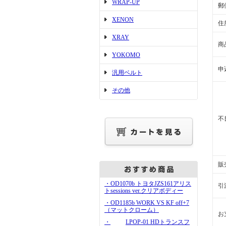
WRAP-UP
郵
XENON
住
XRAY
商
YOKOMO
申
汎用ベルト
その他
不
販
・OD1070b トヨタJZS161アリス
引
トsessions ver.クリアボディー
・OD1185b WORK VS KF off+7
（マットクローム）
お
・
LPOP-01 HDトランスフ