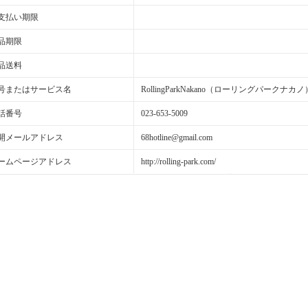
支払い期限
品期限
品送料
号またはサービス名
RollingParkNakano（ローリングパークナカノ
話番号
023-653-5009
開メールアドレス
68hotline@gmail.com
ームページアドレス
http://rolling-park.com/