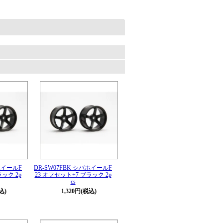
。
バホイールF
DR-SW07FBK シバホイールF
ック 2p
23 オフセット+7 ブラック 2p
cs
込)
1,320円(税込)