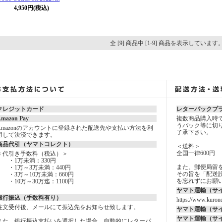
4,950円(税込)
全 [9] 商品中 [1-9] 商品を表示しています
クレジットカード
レターパックプ
mazon Pay
複数商品購入時
うパック等に切
Amazonのアカウントに登録された配送先や支払い方法を利
了承下さい。
用して決済できます。
商品代引（ヤマトコレクト）
＜送料＞
全国一律600円
＜代引き手数料（税込）＞
・1万未満：330円
また、郵便局留
・1万～3万未満：440円
その旨を「配送設
・3万～10万未満：660円
を忘れずにお願
・10万～30万迄：1100円
ヤマト運輸（サ
銀行振込（手数料有り）
https://www.kurone
注文受付後、メールにて振込先をお知らせ致します。
ヤマト運輸（サ
ヤマト運輸（サ
また、銀行振込支払いを選択した場合、自動的にレターパ