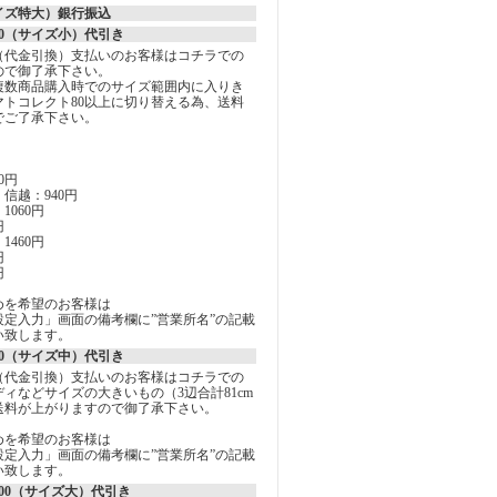
イズ特大）銀行振込
0（サイズ小）代引き
（代金引換）支払いのお客様はコチラでの
ので御了承下さい。
複数商品購入時でのサイズ範囲内に入りき
マトコレクト80以上に切り替える為、送料
でご了承下さい。
0円
信越：940円
060円
円
460円
円
円
めを希望のお客様は
定入力」画面の備考欄に”営業所名”の記載
い致します。
0（サイズ中）代引き
（代金引換）支払いのお客様はコチラでの
ィなどサイズの大きいもの（3辺合計81cm
送料が上がりますので御了承下さい。
めを希望のお客様は
定入力」画面の備考欄に”営業所名”の記載
い致します。
00（サイズ大）代引き