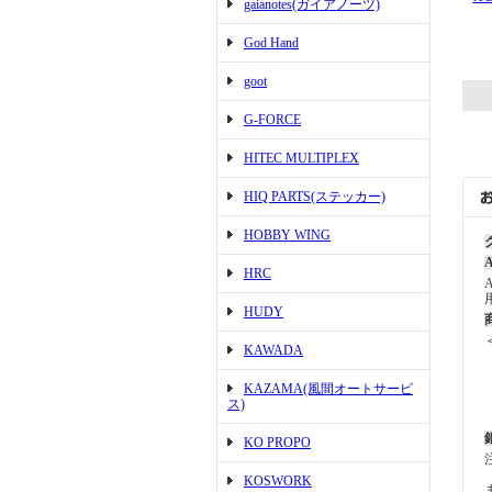
gaianotes(ガイアノーツ)
God Hand
goot
G-FORCE
HITEC MULTIPLEX
HIQ PARTS(ステッカー)
HOBBY WING
A
HRC
HUDY
KAWADA
KAZAMA(風間オートサービ
ス)
KO PROPO
KOSWORK