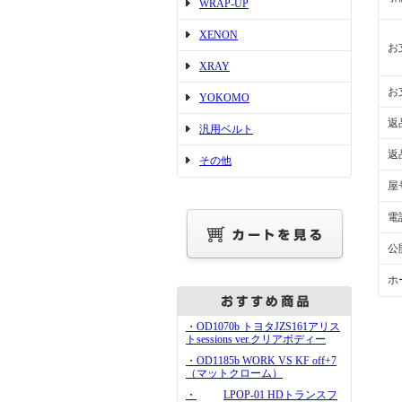
WRAP-UP
XENON
お
XRAY
お
YOKOMO
返
汎用ベルト
返
その他
屋
電
公
ホ
・OD1070b トヨタJZS161アリス
トsessions ver.クリアボディー
・OD1185b WORK VS KF off+7
（マットクローム）
・
LPOP-01 HDトランスフ