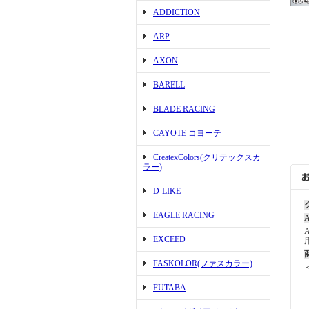
ADDICTION
ARP
AXON
BARELL
BLADE RACING
CAYOTE コヨーテ
CreatexColors(クリテックスカ
ラー)
D-LIKE
EAGLE RACING
A
EXCEED
FASKOLOR(ファスカラー)
FUTABA