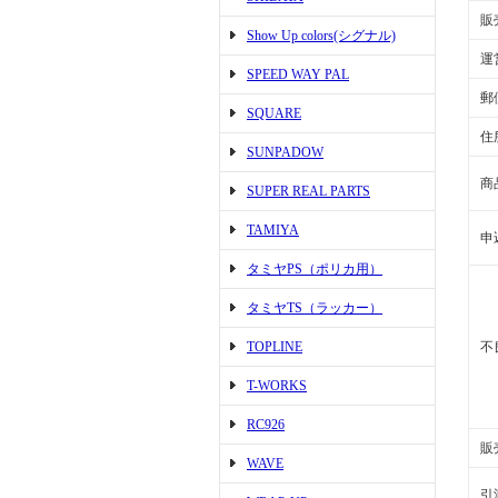
販
Show Up colors(シグナル)
運
SPEED WAY PAL
郵
SQUARE
住
SUNPADOW
商
SUPER REAL PARTS
TAMIYA
申
タミヤPS（ポリカ用）
タミヤTS（ラッカー）
TOPLINE
不
T-WORKS
RC926
販
WAVE
引