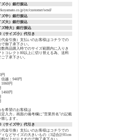
イズ小）銀行振込
koyamato.co.jp/ytc/customer/send/
イズ中）銀行振込
イズ大）銀行振込
イズ特大）銀行振込
0（サイズ小）代引き
（代金引換）支払いのお客様はコチラでの
ので御了承下さい。
複数商品購入時でのサイズ範囲内に入りき
マトコレクト80以上に切り替える為、送料
でご了承下さい。
0円
信越：940円
060円
円
460円
円
円
めを希望のお客様は
定入力」画面の備考欄に”営業所名”の記載
い致します。
0（サイズ中）代引き
（代金引換）支払いのお客様はコチラでの
ィなどサイズの大きいもの（3辺合計81cm
送料が上がりますので御了承下さい。