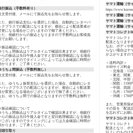
ヤマト運輸（サ
銀行振込（手数料有り）
https://www.kurone
注文受付後、メールにて振込先をお知らせ致します。
ヤマト運輸（サ
ヤマト運輸（サ
また、銀行振込支払いを選択した場合、自動的にレターパ
ックプラスでの配送になりますが、都合により配送業者が
ヤマト運輸（サ
変更になる場合がございますので御了承ください。
ヤマトコレクト6
また、他銀行からの振込となりますので手数料はお客様負
ヤマトコレクト
担でお願いします。
配送となります
なお、ボディや
※振込確認について
らない場合はヤ
ゆうちょ間振込はリアルタイムで確認出来ますが、他銀行
が上がりますの
からの振込は当日午後入金ですと翌日処理確認になる場合
がございますのでタイミングによっては入金確認に時間が
＜送料内訳＞
掛かります。ご了承ください。
※60サイズ料金
ゆうちょ間振込（手数料無し）
・北海道：132
注文受付後、メールにて振込先をお知らせ致します。
・東北、関東、
・北陸、中部：1
また、ゆうちょ振替支払いを選択した場合、自動的にレタ
・関西：1190
ーパックプラスでの配送になりますが、都合により配送業
・中国、四国：1
者が変更になる場合がございますので御了承ください。
・九州：1760
なお、ゆうちょ間での振込となりますので手数料は無料で
・沖縄：1760
す。
また、営業所留
※振込確認について
その旨を「配送設
ゆうちょ間振込はリアルタイムで確認出来ますが、他銀行
を忘れずにお願
からの振込は当日午後入金ですと翌日処理確認になる場合
ヤマトコレクト8
がございますのでタイミングによっては入金確認に時間が
ヤマトコレクト
掛かります。ご了承ください。
配送となり、ボデ
店頭引取り
以上）のものは