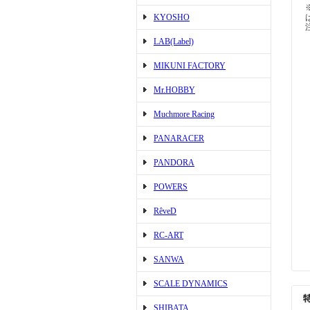
KYOSHO
LAB(Label)
MIKUNI FACTORY
Mr.HOBBY
Muchmore Racing
PANARACER
PANDORA
POWERS
RêveD
RC-ART
SANWA
SCALE DYNAMICS
SHIBATA