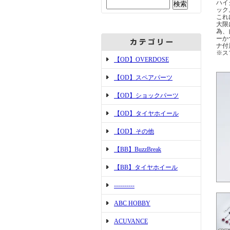
ハイ
ック
これ
大限
為、
ーか
ナ付
※ス
【OD】OVERDOSE
【OD】スペアパーツ
【OD】ショックパーツ
【OD】タイヤホイール
【OD】その他
【BB】BuzzBreak
【BB】タイヤホイール
----------
ABC HOBBY
ACUVANCE