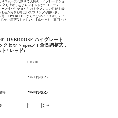
スによりスムーズな動きで人気のハイグレードショ
初期の減衰の立ち上がりをよりマイルドかつスムーズに！
レース性やリヤタイヤのトラクション性能を最
接地性の良さと幅広いスプリングが使い易い
 OVERDOSE ならではのハイクオリティ
色をご用意致しました。4 本セット。専用スパ
901 OVERDOSE ハイグレード
クセット spec.4 ( 全長調整式 ,
ット/ レッド)
OD3901
28,600円(税込)
価格
28,600円(税込)
数
set