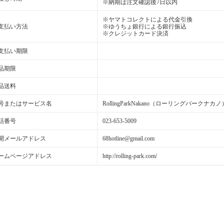
※納期は注文確認後7日以内
※ヤマトコレクトによる代金引換
支払い方法
※ゆうちょ銀行による銀行振込
※クレジットカード決済
支払い期限
品期限
品送料
号またはサービス名
RollingParkNakano（ローリングパークナカノ
話番号
023-653-5009
開メールアドレス
68hotline@gmail.com
ームページアドレス
http://rolling-park.com/