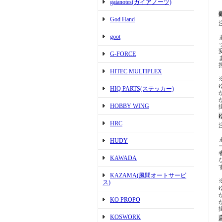
gaianotes(ガイアノーツ)
God Hand
goot
G-FORCE
HITEC MULTIPLEX
HIQ PARTS(ステッカー)
HOBBY WING
HRC
HUDY
KAWADA
KAZAMA(風間オートサービ
ス)
KO PROPO
KOSWORK