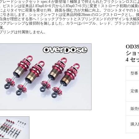
グレードショックセット spec.4 が新登場！極限まで抑えられたフリクションロ
。ピストンは従来品1.85tφ0.6×6 穴から1.85tφ0.7×6 穴に変更！ストローク
によりタイヤに荷重を乗せた時、路面を掴む力が大幅に向上。フロントタイヤのト
に引き出します。ショックシャフトは従来品同様28mm のロングストロークとし、
自身が理想とする形へ！ショックブラケットとスプリングエンドのデザインを大幅変更！
つアグレッシブな後切削を施しました。カラーはパープル、レッド、ブラックの計3 
属。
プリングは付属致しません。
OD3
ショッ
4 セ
型番
定価
販売
購入