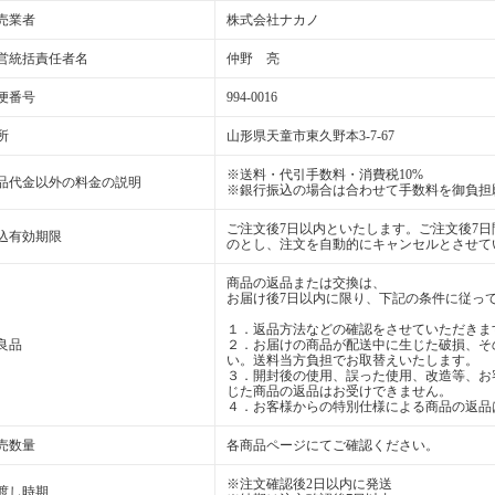
売業者
株式会社ナカノ
営統括責任者名
仲野 亮
便番号
994-0016
所
山形県天童市東久野本3-7-67
※送料・代引手数料・消費税10%
品代金以外の料金の説明
※銀行振込の場合は合わせて手数料を御負担
ご注文後7日以内といたします。ご注文後7
込有効期限
のとし、注文を自動的にキャンセルとさせて
商品の返品または交換は、
お届け後7日以内に限り、下記の条件に従っ
１．返品方法などの確認をさせていただきま
良品
２．お届けの商品が配送中に生じた破損、そ
い。送料当方負担でお取替えいたします。
３．開封後の使用、誤った使用、改造等、お
じた商品の返品はお受けできません。
４．お客様からの特別仕様による商品の返品
売数量
各商品ページにてご確認ください。
※注文確認後2日以内に発送
渡し時期