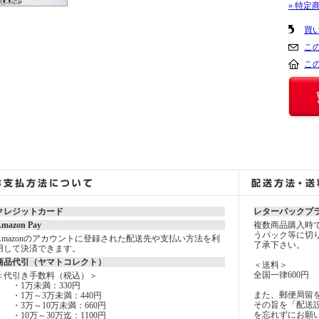
» 特定
買
こ
こ
クレジットカード
レターパックプ
mazon Pay
複数商品購入時
うパック等に切
Amazonのアカウントに登録された配送先や支払い方法を利
了承下さい。
用して決済できます。
商品代引（ヤマトコレクト）
＜送料＞
全国一律600円
＜代引き手数料（税込）＞
・1万未満：330円
また、郵便局留
・1万～3万未満：440円
その旨を「配送設
・3万～10万未満：660円
を忘れずにお願
・10万～30万迄：1100円