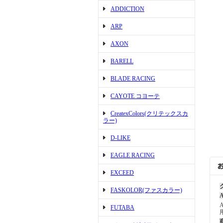
ADDICTION
ARP
AXON
BARELL
BLADE RACING
CAYOTE コヨーテ
CreatexColors(クリテックスカ
ラー)
D-LIKE
EAGLE RACING
EXCEED
FASKOLOR(ファスカラー)
A
FUTABA