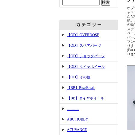
オプ
ャス
たな
能。
の軌
ステ
ベー
【OD】OVERDOSE
パー
マン
【OD】スペアパーツ
ります
(F
りま
【OD】ショックパーツ
【OD】タイヤホイール
【OD】その他
【BB】BuzzBreak
【BB】タイヤホイール
----------
ABC HOBBY
ACUVANCE