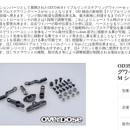
ションパーツとして展開されたOD3546-8トリプルリンクステアリングワイパーセット(
タブルステアリングベースがセットとなります。OD 独自の新発想【トリプルリン
領域へ導きます。リンク部の軌道を調整出来る為、最大舵角に到達するまでのアッ
コントロールリンクの長さは3 段階で調整可能。これによりニュートラル時のタイ
道を変更出来ます。左右ワイパーの取付位置を3 か所に設定。ベースとなるリンクの
アリングワイパーベースを5 度前傾させることで操舵時のバンプステア変化を最小
スでワイパーユニット全体をノーマル取付位置から4mm 前方に移動する事が可能。調
ユニット全体を前方に移動する事でタイロッド突き出し量を変えることなくワイパ
セットを容易に作り上げる事が可能です。注1. 樹脂製ノーマルバルクヘッドと組
。注2. OD2663-5 アルミフロントバルクヘッドType-2 には使用出来ません。注3. OD
or GALM シリーズ） との併用をおすすめします。注4. フロント後ろ側に使用す
す。注5. サスマウントの種類、取付高さ等により調整範囲が制限される場合があり
OD
グワイ
M 
型番
定価
販売