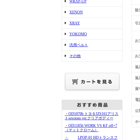
WRAP-UP
販
XENON
XRAY
引
YOKOMO
お
汎用ベルト
その他
お
返
返
屋
電
公
・OD1070b トヨタJZS161アリス
トsessions ver.クリアボディー
ホ
・OD1185b WORK VS KF off+7
（マットクローム）
・
LPOP-01 HDトランスフ