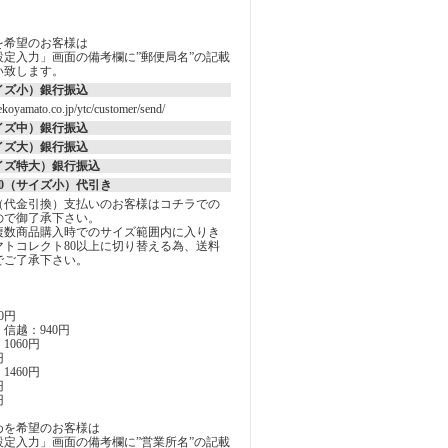
を希望のお客様は
定入力」画面の備考欄に”郵便局名”の記載
い致します。
イズ小）銀行振込
koyamato.co.jp/ytc/customer/send/
イズ中）銀行振込
イズ大）銀行振込
イズ特大）銀行振込
0（サイズ小）代引き
（代金引換）支払いのお客様はコチラでの
ので御了承下さい。
複数商品購入時でのサイズ範囲内に入りき
マトコレクト80以上に切り替える為、送料
でご了承下さい。
0円
信越：940円
060円
円
460円
円
円
めを希望のお客様は
定入力」画面の備考欄に”営業所名”の記載