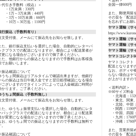
＜送料＞
全国一律600円
＜代引き手数料（税込）＞
・1万未満：330円
また、郵便局留
・1万～3万未満：440円
その旨を「配送設
・3万～10万未満：660円
を忘れずにお願
・10万～30万迄：1100円
ヤマト運輸（サ
銀行振込（手数料有り）
https://www.kurone
注文受付後、メールにて振込先をお知らせ致します。
ヤマト運輸（サ
ヤマト運輸（サ
また、銀行振込支払いを選択した場合、自動的にレターパ
ックプラスでの配送になりますが、都合により配送業者が
ヤマト運輸（サ
変更になる場合がございますので御了承ください。
ヤマトコレクト6
また、他銀行からの振込となりますので手数料はお客様負
ヤマトコレクト
担でお願いします。
配送となります
なお、ボディや
※振込確認について
らない場合はヤ
ゆうちょ間振込はリアルタイムで確認出来ますが、他銀行
が上がりますの
からの振込は当日午後入金ですと翌日処理確認になる場合
がございますのでタイミングによっては入金確認に時間が
＜送料内訳＞
掛かります。ご了承ください。
※60サイズ料金
ゆうちょ間振込（手数料無し）
・北海道：132
注文受付後、メールにて振込先をお知らせ致します。
・東北、関東、
・北陸、中部：1
また、ゆうちょ振替支払いを選択した場合、自動的にレタ
・関西：1190
ーパックプラスでの配送になりますが、都合により配送業
・中国、四国：1
者が変更になる場合がございますので御了承ください。
・九州：1760
なお、ゆうちょ間での振込となりますので手数料は無料で
・沖縄：1760
す。
また、営業所留
※振込確認について
その旨を「配送設