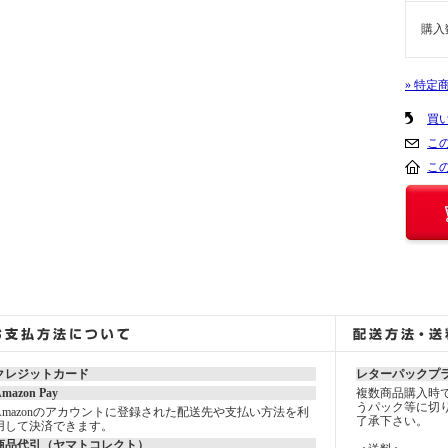
購入
» 特定
買
こ
こ
クレジットカード
レターパックプ
mazon Pay
複数商品購入時
うパック等に切
Amazonのアカウントに登録された配送先や支払い方法を利
了承下さい。
用して決済できます。
商品代引（ヤマトコレクト）