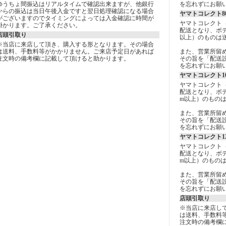
ゆうちょ間振込はリアルタイムで確認出来ますが、他銀行
を忘れずにお願
からの振込は当日午後入金ですと翌日処理確認になる場合
ヤマトコレクト8
がございますのでタイミングによっては入金確認に時間が
ヤマトコレクト
掛かります。ご了承ください。
配送となり、ボデ
店頭引取り
以上）のものは
※当店に来店して頂き、購入する形となります。その場合
は送料、手数料等がかかりません。ご来店予定日があれば
また、営業所留
注文時の備考欄に記載して頂けると助かります。
その旨を「配送設
を忘れずにお願
ヤマトコレクト1
ヤマトコレクト
配送となり、ボデ
m以上）のもの
また、営業所留
その旨を「配送設
を忘れずにお願
ヤマトコレクト1
ヤマトコレクト
配送となり、ボデ
m以上）のもの
また、営業所留
その旨を「配送設
を忘れずにお願
店頭引取り
※当店に来店し
は送料、手数料
注文時の備考欄