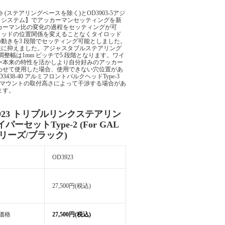
ステアリングベースを除く)とOD3903-5アジ
クシステム】でアッカーマンセッティングを新
カーマン比の変化の過程をセッティングが可
ロッドの位置関係を変えることなくタイロッド
動きを3 段階でセッティング可能としました。
限に抑えました。アジャスタブルステアリング
整幅は1mm ピッチで5 段階となります。ワイ
ー本来の特性を活かしより自分好みのアッカー
合わせて使用した場合、使用できない穴位置があ
3438-40 アルミフロントバルクヘッドType-3
るサスマウントの取付高さによって干渉する場合があ
ます。
3923 トリプルリンクステアリン
パーセットType-2 (For GAL
シリーズ/ブラック)
OD3923
27,500円(税込)
価格
27,500円(税込)