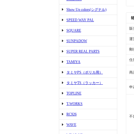
Show Up colors(シグナル)
SPEED WAY PAL
販
SQUARE
運
SUNPADOW
郵
SUPER REAL PARTS
住
TAMIYA
タミヤPS（ポリカ用）
商
タミヤTS（ラッカー）
申
TOPLINE
T-WORKS
RC926
不
WAVE