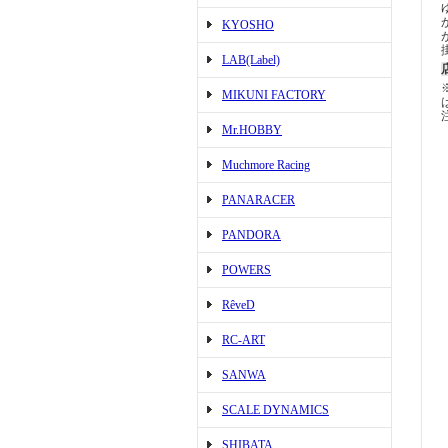
KYOSHO
LAB(Label)
MIKUNI FACTORY
Mr.HOBBY
Muchmore Racing
PANARACER
PANDORA
POWERS
RêveD
RC-ART
SANWA
SCALE DYNAMICS
SHIBATA