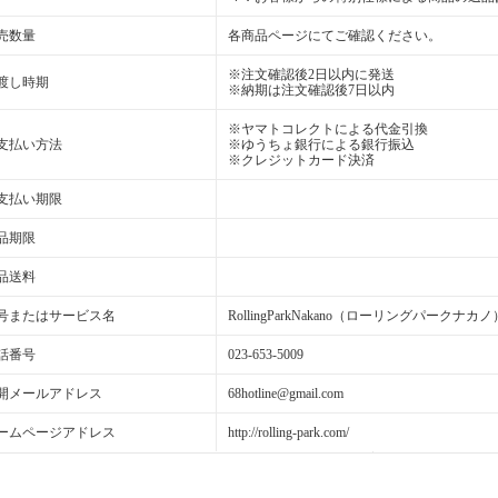
売数量
各商品ページにてご確認ください。
※注文確認後2日以内に発送
渡し時期
※納期は注文確認後7日以内
※ヤマトコレクトによる代金引換
支払い方法
※ゆうちょ銀行による銀行振込
※クレジットカード決済
支払い期限
品期限
品送料
号またはサービス名
RollingParkNakano（ローリングパークナカノ
話番号
023-653-5009
開メールアドレス
68hotline@gmail.com
ームページアドレス
http://rolling-park.com/