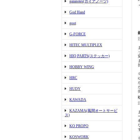
gaianotes(ガイアノーツ)
God Hand
goot
G-FORCE
HITEC MULTIPLEX
HIQ PARTS(ステッカー)
HOBBY WING
HRC
HUDY
KAWADA
KAZAMA(風間オートサービ
ス)
KO PROPO
KOSWORK