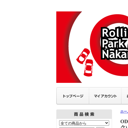
ホー
O
ク)