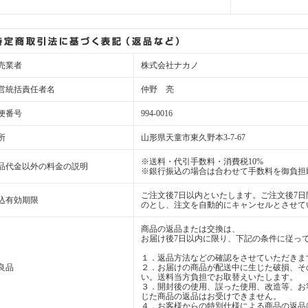
売業者
株式会社ナカノ
営統括責任者名
仲野 亮
便番号
994-0016
所
山形県天童市東久野本3-7-67
※送料・代引手数料・消費税10%
品代金以外の料金の説明
※銀行振込の場合は合わせて手数料を御負担
ご注文後7日以内といたします。ご注文後7
込有効期限
のとし、注文を自動的にキャンセルとさせて
商品の返品または交換は、
お届け後7日以内に限り、下記の条件に従っ
１．返品方法などの確認をさせていただきま
良品
２．お届けの商品が配送中に生じた破損、そ
い。送料当方負担でお取替えいたします。
３．開封後の使用、誤った使用、改造等、お
じた商品の返品はお受けできません。
４．お客様からの特別仕様による商品の返品