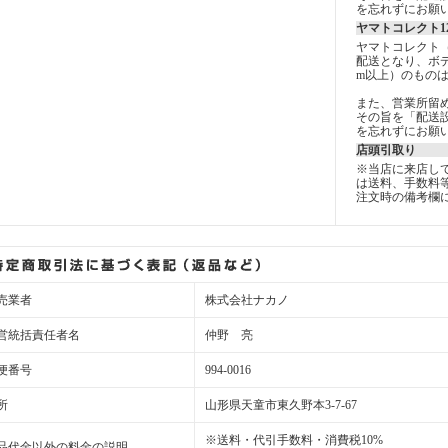
を忘れずにお願
ヤマトコレクト1
ヤマトコレクト
配送となり、ボデ
m以上）のもの
また、営業所留
その旨を「配送設
を忘れずにお願
店頭引取り
※当店に来店し
は送料、手数料
注文時の備考欄
売業者
株式会社ナカノ
営統括責任者名
仲野 亮
便番号
994-0016
所
山形県天童市東久野本3-7-67
※送料・代引手数料・消費税10%
品代金以外の料金の説明