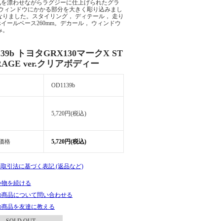
ンな雰囲気を漂わせながらラグジーに仕上げられたグラ
ウィンドウにかかる部分を大きく彫り込みまし
りました。スタイリング， ディテール， 走り
イールベース260mm。デカール， ウィンドウ
み。
139b トヨタGRX130マークX ST
RAGE ver.クリアボディー
OD1139b
5,720円(税込)
価格
5,720円(税込)
商取引法に基づく表記 (返品など)
い物を続ける
の商品について問い合わせる
の商品を友達に教える