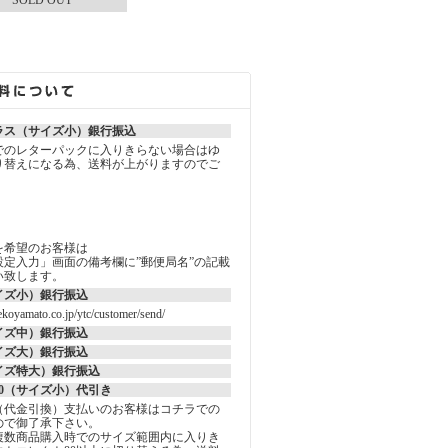
SOLD OUT
ラス（サイズ小）銀行振込
でのレターパックに入りきらない場合はゆ
り替えになる為、送料が上がりますのでご
を希望のお客様は
定入力」画面の備考欄に”郵便局名”の記載
い致します。
イズ小）銀行振込
koyamato.co.jp/ytc/customer/send/
イズ中）銀行振込
イズ大）銀行振込
イズ特大）銀行振込
0（サイズ小）代引き
（代金引換）支払いのお客様はコチラでの
ので御了承下さい。
複数商品購入時でのサイズ範囲内に入りき