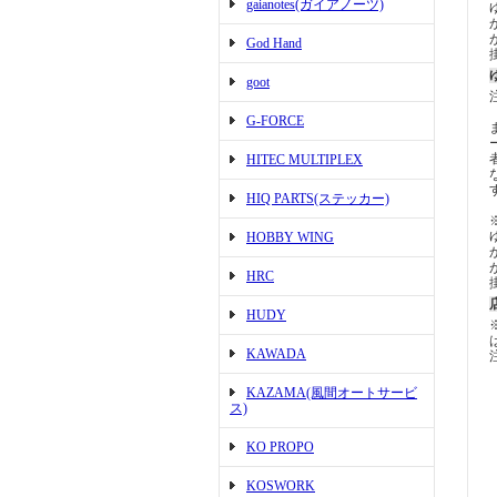
gaianotes(ガイアノーツ)
God Hand
goot
G-FORCE
HITEC MULTIPLEX
HIQ PARTS(ステッカー)
HOBBY WING
HRC
HUDY
KAWADA
KAZAMA(風間オートサービ
ス)
KO PROPO
KOSWORK