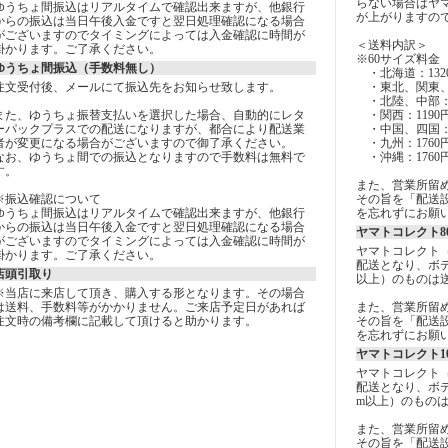
らない場合はヤ
ゆうちょ間振込はリアルタイムで確認出来ますが、他銀行
が上がりますの
からの振込は当日午後入金ですと翌日処理確認になる場合
がございますのでタイミングによっては入金確認に時間が
＜送料内訳＞
掛かります。ご了承ください。
※60サイズ料金
ゆうちょ間振込（手数料無し）
・北海道：132
注文受付後、メールにて振込先をお知らせ致します。
・東北、関東、
・北陸、中部：1
また、ゆうちょ振替支払いを選択した場合、自動的にレタ
・関西：1190
ーパックプラスでの配送になりますが、都合により配送業
・中国、四国：1
者が変更になる場合がございますので御了承ください。
・九州：1760
なお、ゆうちょ間での振込となりますので手数料は無料で
・沖縄：1760
す。
また、営業所留
※振込確認について
その旨を「配送設
ゆうちょ間振込はリアルタイムで確認出来ますが、他銀行
を忘れずにお願
からの振込は当日午後入金ですと翌日処理確認になる場合
ヤマトコレクト8
がございますのでタイミングによっては入金確認に時間が
ヤマトコレクト
掛かります。ご了承ください。
配送となり、ボデ
店頭引取り
以上）のものは
※当店に来店して頂き、購入する形となります。その場合
は送料、手数料等がかかりません。ご来店予定日があれば
また、営業所留
注文時の備考欄に記載して頂けると助かります。
その旨を「配送設
を忘れずにお願
ヤマトコレクト1
ヤマトコレクト
配送となり、ボデ
m以上）のもの
また、営業所留
その旨を「配送設