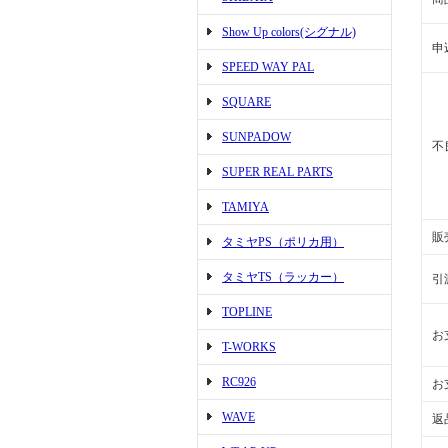
Show Up colors(シグナル)
申
SPEED WAY PAL
SQUARE
SUNPADOW
不
SUPER REAL PARTS
TAMIYA
販
タミヤPS（ポリカ用）
タミヤTS（ラッカー）
引
TOPLINE
お
T-WORKS
RC926
お
WAVE
返