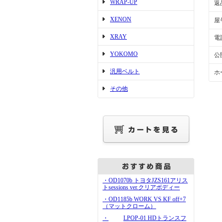
WRAP-UP
返
XENON
屋
XRAY
電
YOKOMO
公
汎用ベルト
ホ
その他
・OD1070b トヨタJZS161アリス
トsessions ver.クリアボディー
・OD1185b WORK VS KF off+7
（マットクローム）
・
LPOP-01 HDトランスフ