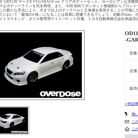
タ GRX130 マークX ST-GARAGE ver. クリアボディーセット。ヨーロピア
スなボディーラインを完全再現。また、今回 初めてボンネット後端部からフロント
この新たな手法により、今まで以上のディテールと立体感を表現することが可能にな
てにおいて『最強の4 枚』になることは容易に想像できるでしょう。全幅195mm、ホ
イトマスキング，ポリカ製専用ライトバケット付属。トヨタ自動車株式会社承認済
OD1
-GA
型番
定価
販売
» 特定
買
こ
こ