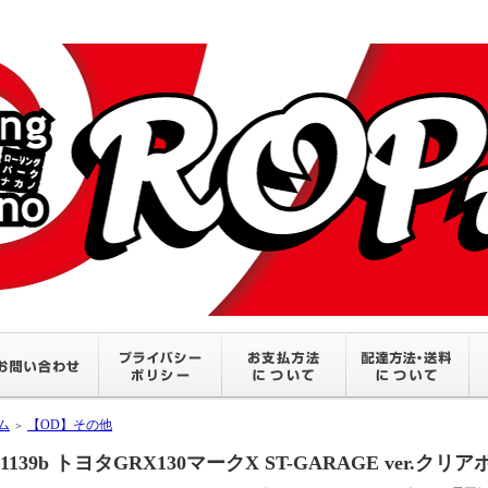
ム
【OD】その他
＞
1139b トヨタGRX130マークX ST-GARAGE ver.クリ