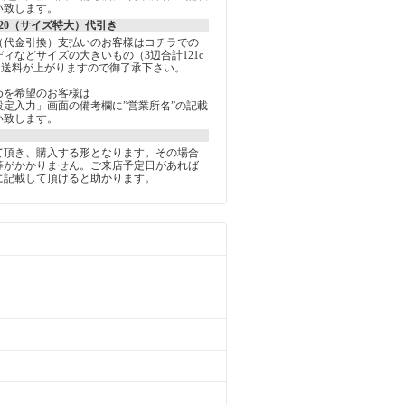
い致します。
20（サイズ特大）代引き
（代金引換）支払いのお客様はコチラでの
ィなどサイズの大きいもの（3辺合計121c
は送料が上がりますので御了承下さい。
めを希望のお客様は
定入力」画面の備考欄に”営業所名”の記載
い致します。
て頂き、購入する形となります。その場合
等がかかりません。ご来店予定日があれば
に記載して頂けると助かります。