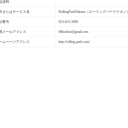
品送料
号またはサービス名
RollingParkNakano（ローリングパークナカノ
話番号
023-653-5009
開メールアドレス
68hotline@gmail.com
ームページアドレス
http://rolling-park.com/