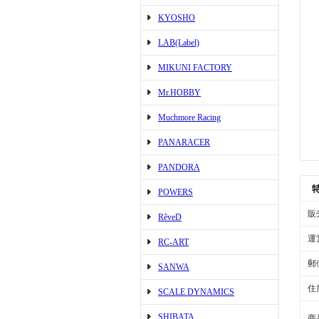
KYOSHO
LAB(Label)
MIKUNI FACTORY
Mr.HOBBY
Muchmore Racing
PANARACER
PANDORA
POWERS
販
RêveD
運
RC-ART
郵
SANWA
住
SCALE DYNAMICS
SHIBATA
商