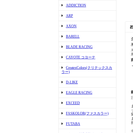
ADDICTION
ARP
AXON
BARELL
A
BLADE RACING
CAYOTE コヨーテ
CreatexColors(クリテックスカ
ラー)
D-LIKE
EAGLE RACING
EXCEED
FASKOLOR(ファスカラー)
FUTABA