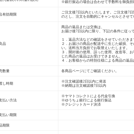
※銀行振込の場合は合わせて手数料を御負担
ご注文後7日以内といたします。ご注文後7
込有効期限
のとし、注文を自動的にキャンセルとさせて
商品の返品または交換は、
お届け後7日以内に限り、下記の条件に従っ
１．返品方法などの確認をさせていただきま
良品
２．お届けの商品が配送中に生じた破損、そ
い。送料当方負担でお取替えいたします。
３．開封後の使用、誤った使用、改造等、お
じた商品の返品はお受けできません。
４．お客様からの特別仕様による商品の返品
売数量
各商品ページにてご確認ください。
※注文確認後2日以内に発送
渡し時期
※納期は注文確認後7日以内
※ヤマトコレクトによる代金引換
支払い方法
※ゆうちょ銀行による銀行振込
※クレジットカード決済
支払い期限
品期限