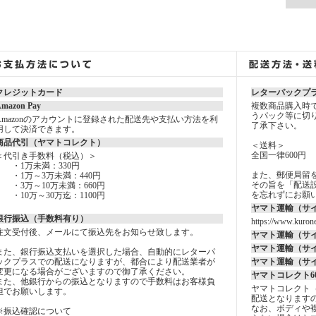
クレジットカード
レターパックプ
mazon Pay
複数商品購入時
うパック等に切
Amazonのアカウントに登録された配送先や支払い方法を利
了承下さい。
用して決済できます。
商品代引（ヤマトコレクト）
＜送料＞
全国一律600円
＜代引き手数料（税込）＞
・1万未満：330円
また、郵便局留
・1万～3万未満：440円
その旨を「配送設
・3万～10万未満：660円
を忘れずにお願
・10万～30万迄：1100円
ヤマト運輸（サ
銀行振込（手数料有り）
https://www.kurone
注文受付後、メールにて振込先をお知らせ致します。
ヤマト運輸（サ
ヤマト運輸（サ
また、銀行振込支払いを選択した場合、自動的にレターパ
ックプラスでの配送になりますが、都合により配送業者が
ヤマト運輸（サ
変更になる場合がございますので御了承ください。
ヤマトコレクト6
また、他銀行からの振込となりますので手数料はお客様負
ヤマトコレクト
担でお願いします。
配送となります
なお、ボディや
※振込確認について